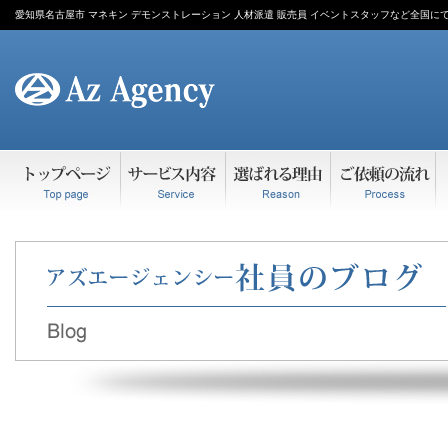
愛知県名古屋市 マネキン デモンストレーション 人材派遣 販売員 イベントスタッフなど全国に