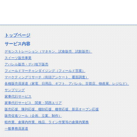
トップページ
サービス内容
デモンストレーション（マネキン、試食販売、試飲販売）
スイーツ販売事業
アパレル販売・デパ地下販売
フィールドマーチャンダイジング（フィールド営業）
マーケティングリサーチ（街頭アンケート、覆面調査）
各種販売員派遣（家電、日用品、ギフト、アパレル、百貨店、物産展、レジなど）
サンプリング
家事代行サービス
家事代行サービス 関東・関西エリア
販売応援、陳列応援、棚卸応援、棚替応援、新店オープン応援
販売促進ツール（企画、立案、制作）
軽作業、倉庫内作業、検品、ライン作業等の倉庫内業務
一般事務員派遣